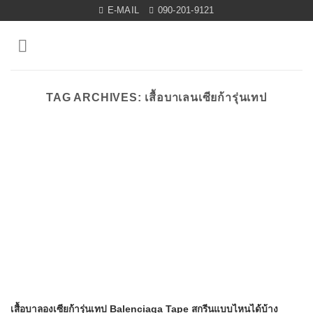
Skip
E-MAIL
090-201-9121
to
content
TAG ARCHIVES:
เสื้อบาเลนเซียก้ารุ่นเทป
เสื้อบาลองเซียก้ารุ่นเทป Balenciaga Tape สกรีนแบบไหนได้บ้าง