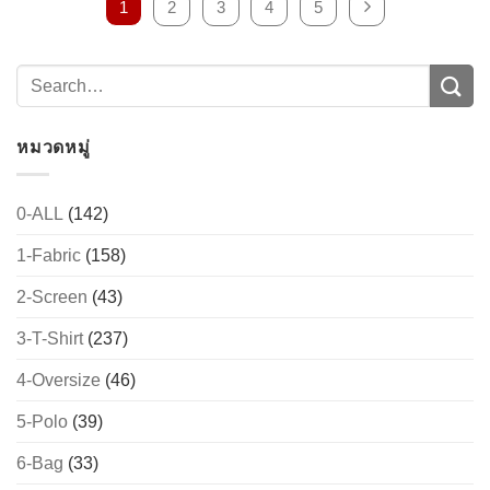
1
2
3
4
5
หมวดหมู่
0-ALL
(142)
1-Fabric
(158)
2-Screen
(43)
3-T-Shirt
(237)
4-Oversize
(46)
5-Polo
(39)
6-Bag
(33)