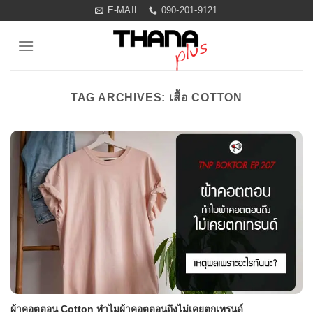
Skip
E-MAIL
090-201-9121
to
content
TAG ARCHIVES:
เสื้อ COTTON
ผ้าคอตตอน Cotton ทำไมผ้าคอตตอนถึงไม่เคยตกเทรนด์