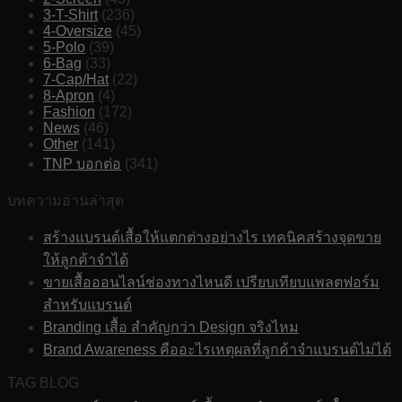
3-T-Shirt
(236)
4-Oversize
(45)
5-Polo
(39)
6-Bag
(33)
7-Cap/Hat
(22)
8-Apron
(4)
Fashion
(172)
News
(46)
Other
(141)
TNP บอกต่อ
(341)
บทความอ่านล่าสุด
สร้างแบรนด์เสื้อให้แตกต่างอย่างไร เทคนิคสร้างจุดขาย
ให้ลูกค้าจำได้
ขายเสื้อออนไลน์ช่องทางไหนดี เปรียบเทียบแพลตฟอร์ม
สำหรับแบรนด์
Branding เสื้อ สำคัญกว่า Design จริงไหม
Brand Awareness คืออะไรเหตุผลที่ลูกค้าจำแบรนด์ไม่ได้
TAG BLOG