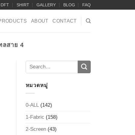
DFT
SHIRT
GALLERY
BLOG
FAQ
PRODUCTS
ABOUT
CONTACT
ฑลสาย 4
หมวดหมู่
0-ALL
(142)
1-Fabric
(158)
2-Screen
(43)