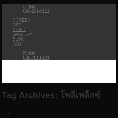
Skip
E-Mail
to
090-201-9121
content
SCREEN
DFT
SHIRT
GALLERY
BLOG
FAQ
E-Mail
090-201-9121
Tag Archives:
โพลีเฟล็กซ์