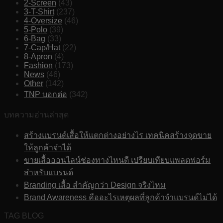
2-Screen
(43)
3-T-Shirt
(237)
4-Oversize
(46)
5-Polo
(39)
6-Bag
(33)
7-Cap/Hat
(22)
8-Apron
(4)
Fashion
(173)
News
(46)
Other
(142)
TNP บอกต่อ
(342)
บทความอ่านล่าสุด
สร้างแบรนด์เสื้อให้แตกต่างอย่างไร เทคนิคสร้างจุดขาย
ให้ลูกค้าจำได้
ขายเสื้อออนไลน์ช่องทางไหนดี เปรียบเทียบแพลตฟอร์ม
สำหรับแบรนด์
Branding เสื้อ สำคัญกว่า Design จริงไหม
Brand Awareness คืออะไรเหตุผลที่ลูกค้าจำแบรนด์ไม่ได้
TAG BLOG