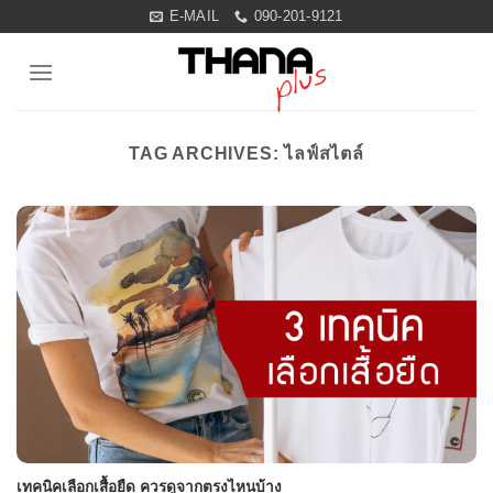
Skip
E-MAIL
090-201-9121
to
content
TAG ARCHIVES:
ไลฟ์สไตล์
เทคนิคเลือกเสื้อยืด ควรดูจากตรงไหนบ้าง