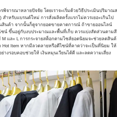
รพิจารณาหลายปัจจัย โดยเราจะเริ่มด้วยวิธีประเมินปริมาณส
h) สำหรับแบรนด์ใหม่ การสั่งผลิตครั้งแรกไม่ควรเยอะเกินไป
ู่ในสินค้า จากนั้นก็ดูจากยอดขายคาดการณ์ ถ้าขายออนไลน์
น์ ขึ้นอยู่กับงบประมาณและพื้นที่เก็บ ควรแบ่งสัดส่วนตามสี
ในไซส์ M และ L การกระจายสต็อกตามไซส์ยอดนิยมจะช่วยลดสินค้
Hot Item หากมีลวดลายหรือดีไซน์ที่คาดว่าจะเป็นที่นิยม ให้
กอย่างรอบคอบช่วยให้ เงินหมุนเวียนได้ดี และลดความเสี่ยง