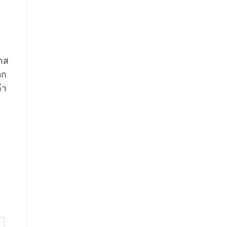
าส
อก
้า