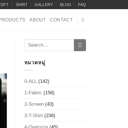
DFT
SHIRT
GALLERY
BLOG
FAQ
PRODUCTS
ABOUT
CONTACT
หมวดหมู่
0-ALL
(142)
1-Fabric
(158)
2-Screen
(43)
3-T-Shirt
(236)
4-Oversize
(45)