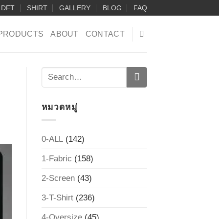
DFT
SHIRT
GALLERY
BLOG
FAQ
PRODUCTS
ABOUT
CONTACT
หมวดหมู่
0-ALL
(142)
1-Fabric
(158)
2-Screen
(43)
3-T-Shirt
(236)
4-Oversize
(45)