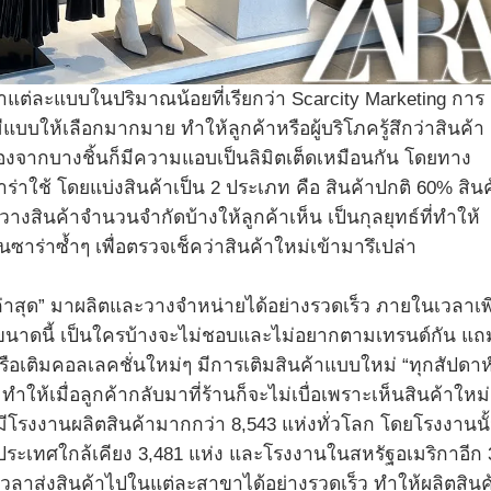
แต่ละแบบในปริมาณน้อยที่เรียกว่า Scarcity Marketing การ
ีแบบให้เลือกมากมาย ทำให้ลูกค้าหรือผู้บริโภครู้สึกว่าสินค้า
องจากบางชิ้นก็มีความแอบเป็นลิมิตเต็ดเหมือนกัน โดยทาง
าร่าใช้ โดยแบ่งสินค้าเป็น 2 ประเภท คือ สินค้าปกติ 60% สินค
างสินค้าจำนวนจำกัดบ้างให้ลูกค้าเห็น เป็นกุลยุทธ์ที่ทำให้
นซาร่าซ้ำๆ เพื่อตรวจเช็คว่าสินค้าใหม่เข้ามารึเปล่า
่าสุด” มาผลิตและวางจำหน่ายได้อย่างรวดเร็ว ภายในเวลาเพ
มเร็วขนาดนี้ เป็นใครบ้างจะไม่ชอบและไม่อยากตามเทรนด์กัน แถ
รือเติมคอลเลคชั่นใหม่ๆ มีการเติมสินค้าแบบใหม่ “ทุกสัปดาห
ทำให้เมื่อลูกค้ากลับมาที่ร้านก็จะไม่เบื่อเพราะเห็นสินค้าใหม
มีโรงงานผลิตสินค้ามากกว่า 8,543 แห่งทั่วโลก โดยโรงงานนั
และประเทศใกล้เคียง 3,481 แห่ง และโรงงานในสหรัฐอเมริกาอีก 
วลาส่งสินค้าไปในแต่ละสาขาได้อย่างรวดเร็ว ทำให้ผลิตสินค