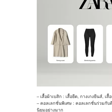
– เสื้อผ้าเบสิก : เสื้อยืด, กางเกงยีนส์, เส
– คอลเลกชั่นพิเศษ : คอลเลกชั่นร่วมกับ
นิยมอย่างมาก