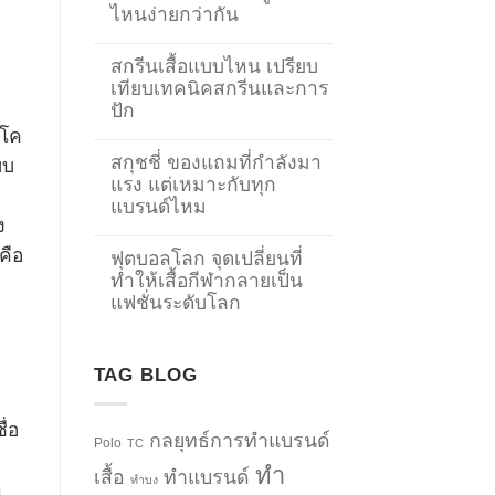
ไหนง่ายกว่ากัน
สกรีนเสื้อแบบไหน เปรียบ
เทียบเทคนิคสกรีนและการ
ปัก
าโค
สกุชชี่ ของแถมที่กำลังมา
บบ
แรง แต่เหมาะกับทุก
แบรนด์ไหม
ง
คือ
ฟุตบอลโลก จุดเปลี่ยนที่
ทำให้เสื้อกีฬากลายเป็น
แฟชั่นระดับโลก
TAG BLOG
ื่อ
กลยุทธ์การทำแบรนด์
Polo
TC
ทำ
เสื้อ
ทำแบรนด์
ทำบง
า