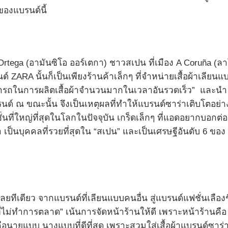
าของแบรนด์นี้
 Ortega (อามันซิโอ ออร์เตกา) ชาวสเปน ที่เมือง A Coruña (ล
ZARA นั้นก็เป็นเพียงร้านค้าเล็กๆ ที่จำหน่ายเสื้อผ้าเลียนแ
มารถในการผลิตเสื้อผ้าจำนวนมากในเวลาอันรวดเร็ว” และนำ
นด์ ณ ขณะนั้น จึงเป็นเหตุผลที่ทำให้แบรนด์ซาร่าเติบโตอย่า
นที่ใหญ่ที่สุดในโลกในปัจจุบัน เกร็ดเล็กๆ ที่แอดอยากบอกต่อ
เป็นบุคคลที่รวยที่สุดใน “สเปน” และเป็นเศรษฐีอันดับ 6 ของ
ยทีเดียว จากแบรนด์ที่เลียนแบบคนอื่น สู่แบรนด์แฟชั่นเลืองช
่ไม่ทำการตลาด” เน้นการจัดหน้าร้านให้ดี เพราะหน้าร้านคือ
 คือนายแบบ นางแบบที่ดีที่สุด เพราะสวมใส่เสื้อผ้าแบรนด์ซาร่