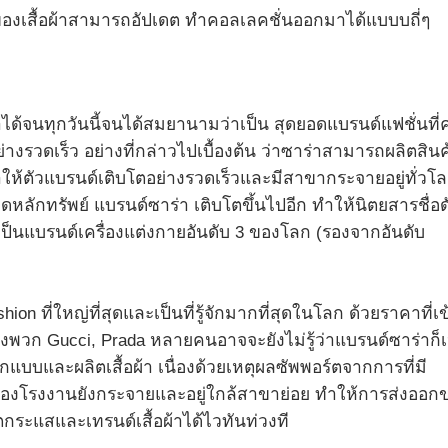
์ของเสื้อผ้าสามารถอัปเดต ทำคอลเลคชั่นออกมาได้แบบบถี่ๆ
ได้จนทุกวันนี้จนได้สมยานามว่าเป็น สุดยอดแบรนด์แฟชั่นที่
่างรวดเร็ว อย่างที่กล่าวไปเบื้องต้น ว่าซาร่าสามารถผลิตสินค
ให้ตัวแบรนด์เติบโตอย่างรวดเร็วและมีสาขากระจายอยู่ทั่วโ
ตลาดหลักทรัพย์ แบรนด์ซาร่า เติบโตขึ้นไปอีก ทำให้นิตยสารชื่อด
ยเป็นแบรนด์เครื่องแต่งกายอันดับ 3 ของโลก (รองจากอันดับ
on ที่ใหญ่ที่สุดและเป็นที่รู้จักมากที่สุดในโลก ด้วยราคาที่เข
่างพวก Gucci, Prada หลายคนอาจจะยังไม่รู้ว่าแบรนด์ซาร่าก็เ
บและผลิตเสื้อผ้า เนื่องด้วยเหตุผลซัพพอร์ตจากการที่มี
ของโรงงานยังกระจายและอยู่ใกล้สาขาย่อย ทำให้การส่งออก
ตกระแสและเทรนด์เสื้อผ้าได้ไวทันท่วงที