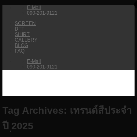
Skip
E-Mail
to
090-201-9121
content
SCREEN
DFT
SHIRT
GALLERY
BLOG
FAQ
E-Mail
090-201-9121
Tag Archives:
เทรนด์สีประจำ
ปี 2025