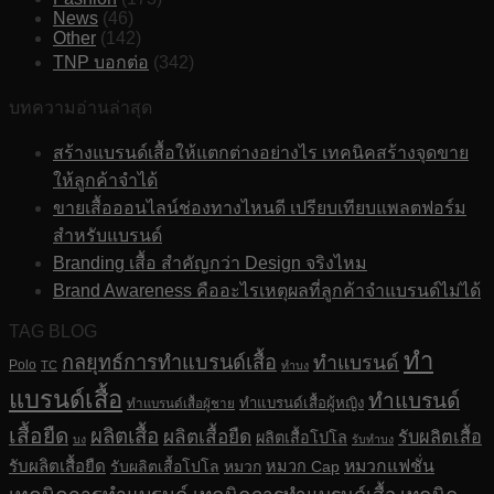
News
(46)
Other
(142)
TNP บอกต่อ
(342)
บทความอ่านล่าสุด
สร้างแบรนด์เสื้อให้แตกต่างอย่างไร เทคนิคสร้างจุดขาย
ให้ลูกค้าจำได้
ขายเสื้อออนไลน์ช่องทางไหนดี เปรียบเทียบแพลตฟอร์ม
สำหรับแบรนด์
Branding เสื้อ สำคัญกว่า Design จริงไหม
Brand Awareness คืออะไรเหตุผลที่ลูกค้าจำแบรนด์ไม่ได้
TAG BLOG
ทำ
กลยุทธ์การทำแบรนด์เสื้อ
ทำแบรนด์
Polo
TC
ทำบง
แบรนด์เสื้อ
ทำแบรนด์
ทำแบรนด์เสื้อผู้หญิง
ทำแบรนด์เสื้อผู้ชาย
เสื้อยืด
ผลิตเสื้อ
ผลิตเสื้อยืด
รับผลิตเสื้อ
ผลิตเสื้อโปโล
บง
รับทำบง
รับผลิตเสื้อยืด
หมวกแฟชั่น
รับผลิตเสื้อโปโล
หมวก
หมวก Cap