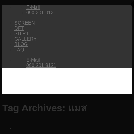
Skip
E-Mail
to
090-201-9121
content
SCREEN
DFT
SHIRT
GALLERY
BLOG
FAQ
E-Mail
090-201-9121
Tag Archives:
แมส